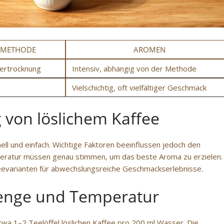
SMETHODE
AROMEN
iertrocknung
Intensiv, abhängig von der Methode
Vielschichtig, oft vielfältiger Geschmack
 von löslichem Kaffee
ell und einfach. Wichtige Faktoren beeinflussen jedoch den
ratur müssen genau stimmen, um das beste Aroma zu erzielen.
evarianten für abwechslungsreiche Geschmackserlebnisse.
menge und Temperatur
wa 1–2 Teelöffel löslichen Kaffee pro 200 ml Wasser. Die