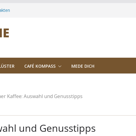
akten
tergründe
-Trend des
NE
mptome & was
LÜSTER
CAFÉ KOMPASS
MEDE DICH
her Kaffee: Auswahl und Genusstipps
swahl und Genusstipps