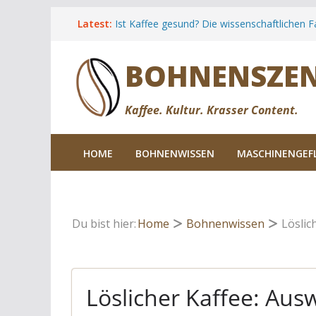
Zum
Latest:
Ist Kaffee gesund? Die wissenschaftlichen F
Inhalt
Cold Brew Kaffee: Anleitung, Rezepte & Hin
springen
Espresso Tonic: Das Rezept für den Kaffee
BOHNENSZE
Sommers
Kaffee Unverträglichkeiten: Ursachen, Sy
wirklich hilft
Die besten Kaffeeregionen für Reisende.
Kaffee. Kultur. Krasser Content.
HOME
BOHNENWISSEN
MASCHINENGEF
Du bist hier:
Home
Bohnenwissen
Löslic
Löslicher Kaffee: Au