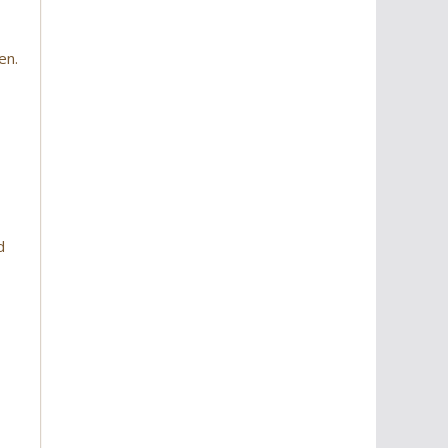
en.
d