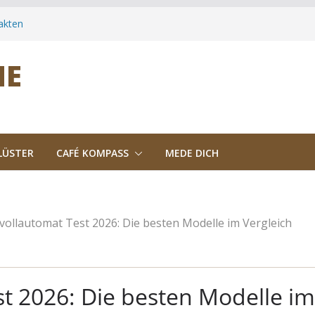
akten
tergründe
-Trend des
NE
mptome & was
LÜSTER
CAFÉ KOMPASS
MEDE DICH
vollautomat Test 2026: Die besten Modelle im Vergleich
t 2026: Die besten Modelle im