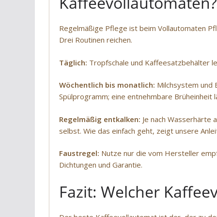
Kaffeevollautomaten?
Regelmäßige Pflege ist beim Vollautomaten Pfl
Drei Routinen reichen.
Täglich:
Tropfschale und Kaffeesatzbehälter l
Wöchentlich bis monatlich:
Milchsystem und Br
Spülprogramm; eine entnehmbare Brüheinheit lä
Regelmäßig entkalken:
Je nach Wasserhärte a
selbst. Wie das einfach geht, zeigt unsere Anl
Faustregel:
Nutze nur die vom Hersteller empf
Dichtungen und Garantie.
Fazit: Welcher Kaffee
Der beste Kaffeevollautomat ist der, der zu d