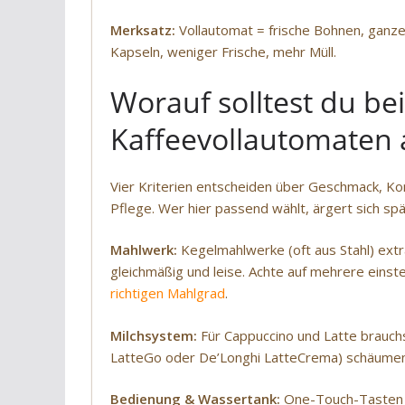
Merksatz:
Vollautomat = frische Bohnen, ganze 
Kapseln, weniger Frische, mehr Müll.
Worauf solltest du be
Kaffeevollautomaten 
Vier Kriterien entscheiden über Geschmack, K
Pflege. Wer hier passend wählt, ärgert sich spät
Mahlwerk:
Kegelmahlwerke (oft aus Stahl) extr
gleichmäßig und leise. Achte auf mehrere einst
richtigen Mahlgrad
.
Milchsystem:
Für Cappuccino und Latte brauchs
LatteGo oder De’Longhi LatteCrema) schäumen 
Bedienung & Wassertank:
One-Touch-Tasten od