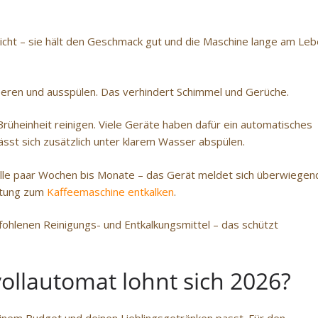
icht – sie hält den Geschmack gut und die Maschine lange am Leb
eeren und ausspülen. Das verhindert Schimmel und Gerüche.
üheinheit reinigen. Viele Geräte haben dafür ein automatisches
sst sich zusätzlich unter klarem Wasser abspülen.
lle paar Wochen bis Monate – das Gerät meldet sich überwiegen
eitung zum
Kaffeemaschine entkalken
.
ohlenen Reinigungs- und Entkalkungsmittel – das schützt
vollautomat lohnt sich 2026?
einem Budget und deinen Lieblingsgetränken passt. Für den