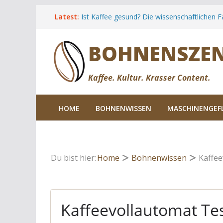
Zum
Latest:
Ist Kaffee gesund? Die wissenschaftlichen F
Inhalt
Cold Brew Kaffee: Anleitung, Rezepte & Hin
springen
Espresso Tonic: Das Rezept für den Kaffee
BOHNENSZE
Sommers
Kaffee Unverträglichkeiten: Ursachen, Sy
wirklich hilft
Die besten Kaffeeregionen für Reisende.
Kaffee. Kultur. Krasser Content.
HOME
BOHNENWISSEN
MASCHINENGEF
Du bist hier:
Home
Bohnenwissen
Kaffee
Kaffeevollautomat Tes