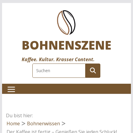
Zum
Inhalt
springen
BOHNENSZENE
Kaffee. Kultur. Krasser Content.
Du bist hier:
Home
Bohnenwissen
Der Kaffee ist fertig – Genießen Sie jeden Schluck!