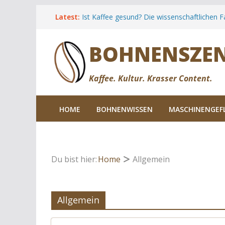
Zum
Latest:
Ist Kaffee gesund? Die wissenschaftlichen F
Inhalt
Cold Brew Kaffee: Anleitung, Rezepte & Hin
springen
Espresso Tonic: Das Rezept für den Kaffee
BOHNENSZE
Sommers
Kaffee Unverträglichkeiten: Ursachen, Sy
wirklich hilft
Die besten Kaffeeregionen für Reisende.
Kaffee. Kultur. Krasser Content.
HOME
BOHNENWISSEN
MASCHINENGEF
Du bist hier:
Home
Allgemein
Allgemein